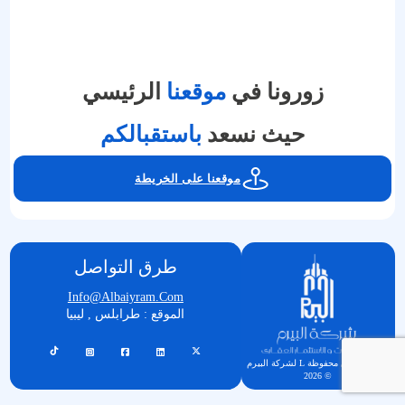
زورونا في
موقعنا
الرئيسي
حيث نسعد
باستقبالكم
موقعنا على الخريطة
طرق التواصل
Info@albaiyram.com
الموقع : طرابلس , ليبيا
جميع الحقوق محفوظة L لشركة البيرم
© 2026